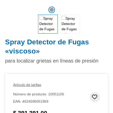
Spray Detector de Fugas
«viscoso»
para localizar grietas en líneas de presión
Artículo de tarifas
Número de producto:
10051106
Añadir 
EAN:
4024596051969
$ 391.391,00
Precio normal: