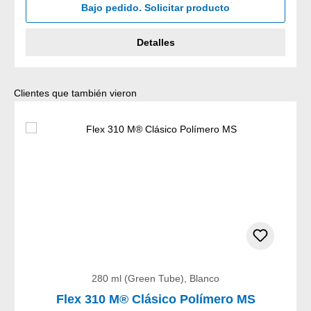
Bajo pedido. Solicitar producto
Detalles
Omitir la galería de productos
Clientes que también vieron
280 ml (Green Tube), Blanco
Flex 310 M® Clásico Polímero MS