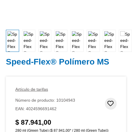
Speed-Flex® Polímero MS
Artículo de tarifas
Número de producto:
10104943
Añadir 
EAN:
4024596691462
$ 87.941,00
Precio normal:
280 ml (Green Tube)
($ 87.941,00* / 280 ml (Green Tube))