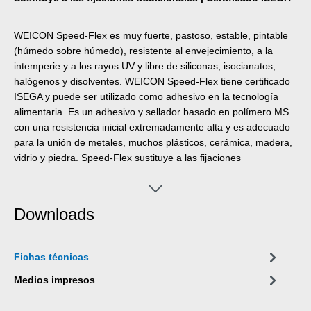
WEICON Speed-Flex es muy fuerte, pastoso, estable, pintable
(húmedo sobre húmedo), resistente al envejecimiento, a la
intemperie y a los rayos UV y libre de siliconas, isocianatos,
halógenos y disolventes. WEICON Speed-Flex tiene certificado
ISEGA y puede ser utilizado como adhesivo en la tecnología
alimentaria. Es un adhesivo y sellador basado en polímero MS
con una resistencia inicial extremadamente alta y es adecuado
para la unión de metales, muchos plásticos, cerámica, madera,
vidrio y piedra. Speed-Flex sustituye a las fijaciones
tradicionales como tornillos, espigas, remaches, etc. Su gran
resistencia inicial permite pegar incluso superficies verticales en
interiores y exteriores. El producto puede utilizarse en trabajos
Downloads
en seco e interiores, construcción metálica, ingeniería de
depósitos y aparatos, en sistemas de ventilación y aire
acondicionado, en construcción de exposiciones y equipamiento
Fichas técnicas
de tiendas y en todas las aplicaciones en las que las siliconas o
los productos que las contienen no son adecuados.
Medios impresos