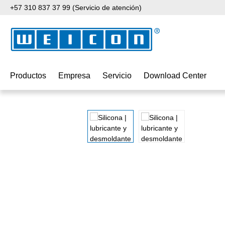
+57 310 837 37 99 (Servicio de atención)
tar al contenido principal
Saltar a la búsqueda
Saltar a la navegación principal
Productos
Empresa
Servicio
Download Center
Omitir galería de imágenes