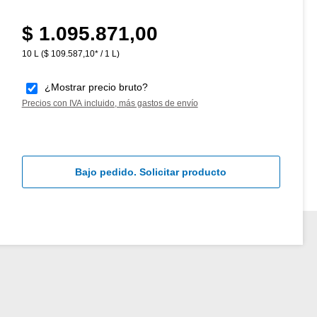
$ 1.095.871,00
Precio normal:
10 L
($ 109.587,10* / 1 L)
¿Mostrar precio bruto?
Precios con IVA incluido, más gastos de envío
Bajo pedido. Solicitar producto