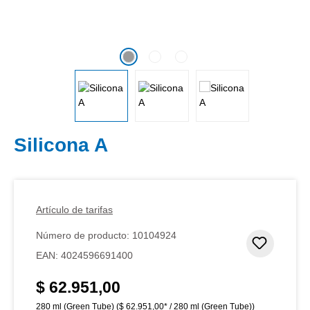
Silicona A
Artículo de tarifas
Número de producto:
10104924
Añadir 
EAN:
4024596691400
$ 62.951,00
Precio normal:
280 ml (Green Tube)
($ 62.951,00* / 280 ml (Green Tube))