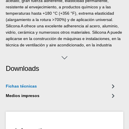
acetato, gran fuerza adherente, elasticidad permanente,
resistente al envejecimiento, a productos químicos y a las
temperaturas hasta +180 °C (+356 °F), extrema elasticidad
(alargamiento a la rotura >700%) y de aplicación universal.
Silicona A ofrece una excelente adherencia al acero, aluminio,
vidrio, cerámica y numerosos otros materiales. Silicona A puede
aplicarse en la construcción de máquinas e instalaciones, en la
técnica de ventilación y aire acondicionado, en la industria
energética y electrotécnica, en la construcción de recintos
feriales y almacenes y en una gran cantidad de otros campos
industriales.
Downloads
Fichas técnicas
Medios impresos