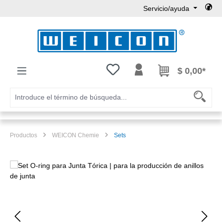
Servicio/ayuda
Saltar al contenido principal
Tienes 0 artículos en tu lista de
$ 0,00*
Productos
WEICON Chemie
Sets
Omitir galería de imágenes