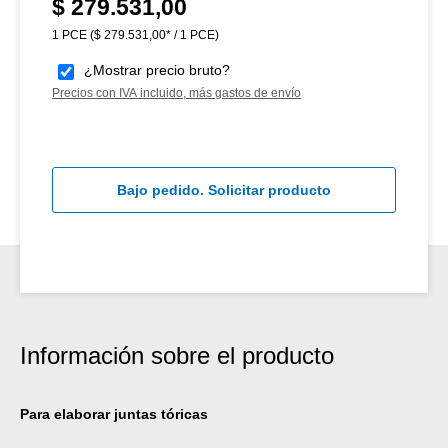
$ 279.531,00
Precio normal:
1 PCE
($ 279.531,00* / 1 PCE)
¿Mostrar precio bruto?
Precios con IVA incluido, más gastos de envío
Bajo pedido. Solicitar producto
Información sobre el producto
Para elaborar juntas tóricas