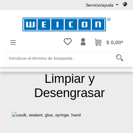
Servicio/ayuda
Saltar al contenido principal
Tienes 0 artículos en tu lista de
$ 0,00*
Limpiar y
Desengrasar