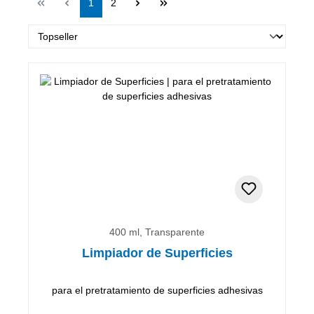
Página
Página
1
2
400 ml, Transparente
Limpiador de Superficies
para el pretratamiento de superficies adhesivas