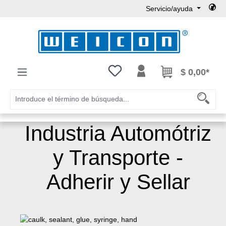
Servicio/ayuda
Saltar al contenido principal
Tienes 0 artículos en tu lista de
$ 0,00*
Industria Automótriz
y Transporte -
Adherir y Sellar