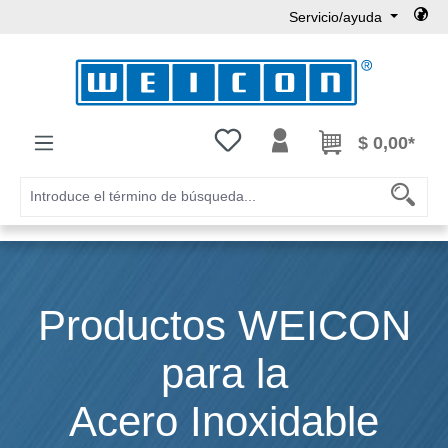
Servicio/ayuda
Saltar al contenido principal
Tienes 0 artículos en tu lista de
$ 0,00*
Productos WEICON
para la
Acero Inoxidable