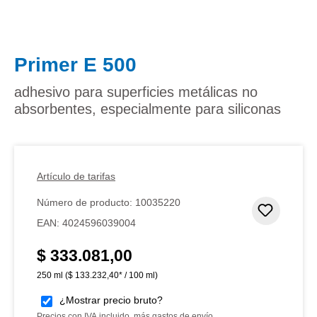
Primer E 500
adhesivo para superficies metálicas no
absorbentes, especialmente para siliconas
Artículo de tarifas
Número de producto:
10035220
Añadir 
EAN:
4024596039004
$ 333.081,00
Precio normal:
250 ml
($ 133.232,40* / 100 ml)
¿Mostrar precio bruto?
Precios con IVA incluido, más gastos de envío