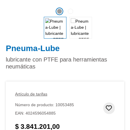
Pneuma-Lube
lubricante con PTFE para herramientas
neumáticas
Artículo de tarifas
Número de producto:
10053485
Añadir 
EAN:
4024596054885
$ 3.841.201,00
Precio normal: