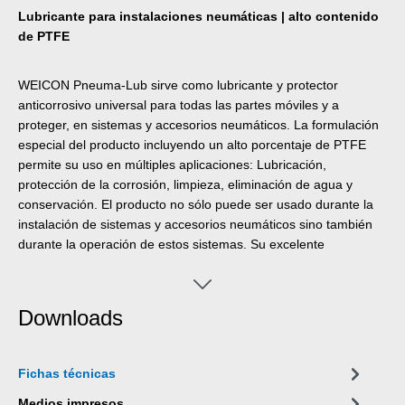
Lubricante para instalaciones neumáticas | alto contenido
de PTFE
WEICON Pneuma-Lub sirve como lubricante y protector
anticorrosivo universal para todas las partes móviles y a
proteger, en sistemas y accesorios neumáticos. La formulación
especial del producto incluyendo un alto porcentaje de PTFE
permite su uso en múltiples aplicaciones: Lubricación,
protección de la corrosión, limpieza, eliminación de agua y
conservación. El producto no sólo puede ser usado durante la
instalación de sistemas y accesorios neumáticos sino también
durante la operación de estos sistemas. Su excelente
resistencia a la intemperie permite también el uso en otros
sectores, como p. ej. en la industria on-/offshore. El Pneuma-
Lub resiste a temperaturas de -50°C a +210°C.
Downloads
Fichas técnicas
Medios impresos