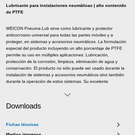
Lubricante para instalaciones neumáticas | alto contenido
de PTFE
WEICON Pneuma-Lub sirve como lubricante y protector
anticorrosivo universal para todas las partes móviles y a
proteger, en sistemas y accesorios neumáticos. La formulación
especial del producto incluyendo un alto porcentaje de PTFE
permite su uso en múltiples aplicaciones: Lubricación,
protección de la corrosión, limpieza, eliminación de agua y
conservación. El producto no sólo puede ser usado durante la
instalación de sistemas y accesorios neumáticos sino también
durante la operación de estos sistemas. Su excelente
resistencia a la intemperie permite también el uso en otros
sectores, como p. ej. en la industria on-/offshore. El Pneuma-
Lub resiste a temperaturas de -50°C a +210°C.
Downloads
Fichas técnicas
Medios impresos