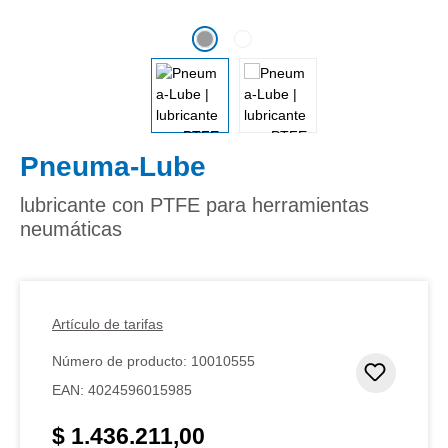
Pneuma-Lube
lubricante con PTFE para herramientas
neumáticas
Artículo de tarifas
Número de producto:
10010555
Añadir 
EAN:
4024596015985
$ 1.436.211,00
Precio normal: