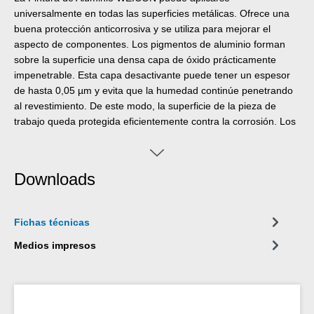
universalmente en todas las superficies metálicas. Ofrece una
buena protección anticorrosiva y se utiliza para mejorar el
aspecto de componentes. Los pigmentos de aluminio forman
sobre la superficie una densa capa de óxido prácticamente
impenetrable. Esta capa desactivante puede tener un espesor
de hasta 0,05 µm y evita que la humedad continúe penetrando
al revestimiento. De este modo, la superficie de la pieza de
trabajo queda protegida eficientemente contra la corrosión. Los
así llamados pigmentos „non-leafing“ aseguran una alta
resistencia a la abrasión y una larga conservación del color.
Estos pigmentos se distribuyen uniformemente en la completa
Downloads
después de la aplicación. De esta manera, la Pintura de
Aluminio WEICON está protegida contra la abrasión y contra el
influjo de productos químicos.
Fichas técnicas
Medios impresos