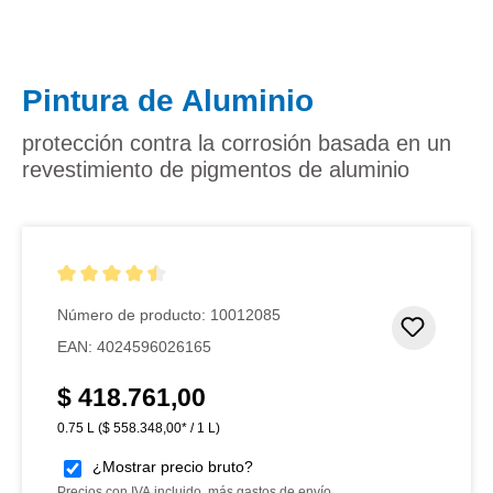
Pintura de Aluminio
protección contra la corrosión basada en un
revestimiento de pigmentos de aluminio
Calificación promedio de 4.5 de 5 estrellas
Número de producto:
10012085
Añadir 
EAN:
4024596026165
$ 418.761,00
Precio normal:
0.75 L
($ 558.348,00* / 1 L)
¿Mostrar precio bruto?
Precios con IVA incluido, más gastos de envío