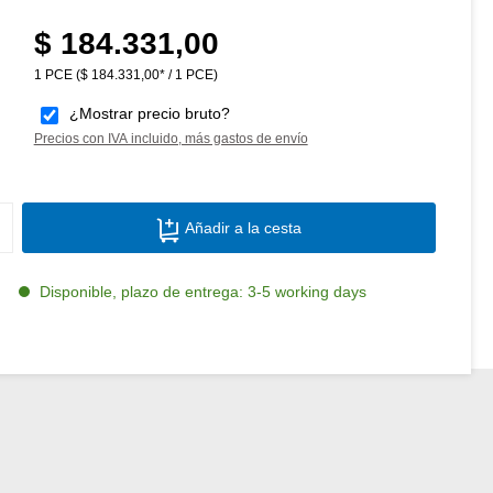
$ 184.331,00
Precio normal:
1 PCE
($ 184.331,00* / 1 PCE)
¿Mostrar precio bruto?
Precios con IVA incluido, más gastos de envío
Cantidad del producto: introduce la canti
Añadir a la cesta
Disponible, plazo de entrega: 3-5 working days