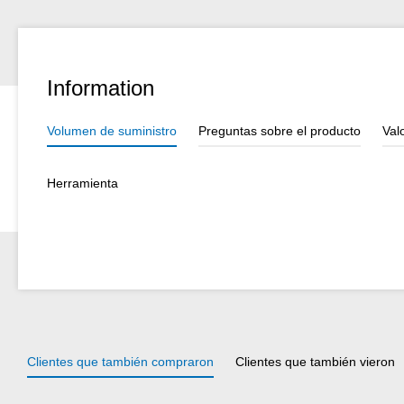
la de corte en espiral mediante una rueda de ajuste. A continuación,
espiral se bloquea la cuchilla interior y el Cable Stripper corta en 
volver al corte circular, debe soltarse el bloqueo mediante el interrup
entonces a moverse libremente y el corte circular puede realizarse d
Information
corte en espiral, se recomienda realizar una pequeña incisión en el 
pueda retirarse con mayor facilidad. Para esta operación, la herra
Volumen de suministro
Preguntas sobre el producto
Val
cuchilla en gancho retráctil. Mediante un deslizador se acciona la c
autorretráctil, que en caso de un posible uso incorrecto se retrae 
lesiones por corte. De este modo, el uso de la cuchilla resulta sig
Herramienta
comparación con cuchillas fijadas de forma permanente, como por 
Clientes que también compraron
Clientes que también vieron