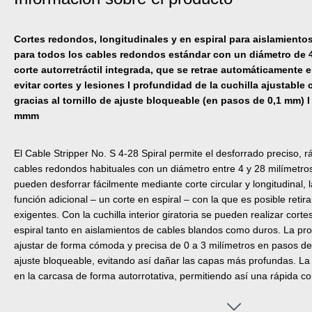
Cortes redondos, longitudinales y en espiral para aislamiento
para todos los cables redondos estándar con un diámetro de 4
corte autorretráctil integrada, que se retrae automáticamente
evitar cortes y lesiones I profundidad de la cuchilla ajustab
gracias al tornillo de ajuste bloqueable (en pasos de 0,1 mm) 
mmm
El Cable Stripper No. S 4-28 Spiral permite el desforrado preciso, r
cables redondos habituales con un diámetro entre 4 y 28 milímetro
pueden desforrar fácilmente mediante corte circular y longitudinal,
función adicional – un corte en espiral – con la que es posible retira
exigentes. Con la cuchilla interior giratoria se pueden realizar corte
espiral tanto en aislamientos de cables blandos como duros. La pr
ajustar de forma cómoda y precisa de 0 a 3 milímetros en pasos 
ajuste bloqueable, evitando así dañar las capas más profundas. La 
en la carcasa de forma autorrotativa, permitiendo así una rápida 
corte circular y corte longitudinal – únicamente en la aplicación del
bloquearse la cuchilla. Para realizar un corte en espiral, se cambia 