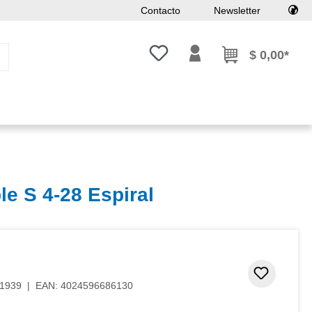
Contacto
Newsletter
Tienes 0 artículos en tu lista de
$ 0,00*
le S 4-28 Espiral
de 5 estrellas
Añadir 
1939
|
EAN:
4024596686130