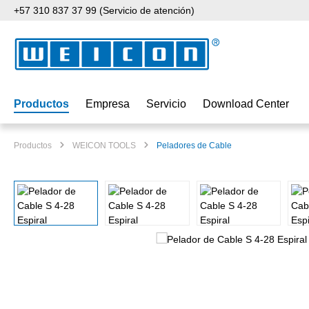
+57 310 837 37 99 (Servicio de atención)
tar al contenido principal
Saltar a la búsqueda
Saltar a la navegación principal
Productos
Empresa
Servicio
Download Center
Productos
WEICON TOOLS
Peladores de Cable
Omitir galería de imágenes