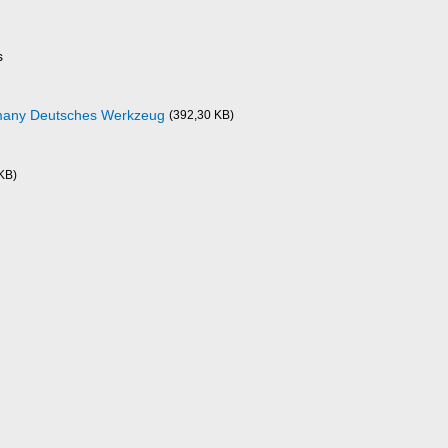
s
rmany Deutsches Werkzeug
(392,30 KB)
KB)