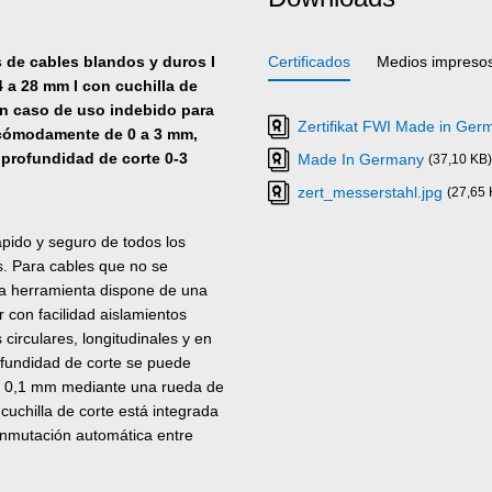
s de cables blandos y duros I
Certificados
Medios impreso
 a 28 mm I con cuchilla de
 en caso de uso indebido para
Zertifikat FWI Made in Ge
le cómodamente de 0 a 3 mm,
I profundidad de corte 0-3
Made In Germany
(37,10 KB)
zert_messerstahl.jpg
(27,65 
ápido y seguro de todos los
s. Para cables que no se
 la herramienta dispone de una
r con facilidad aislamientos
s circulares, longitudinales y en
ofundidad de corte se puede
de 0,1 mm mediante una rueda de
cuchilla de corte está integrada
conmutación automática entre
 corte en espiral debe
de la función de corte circular a