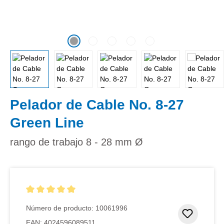
Pelador de Cable No. 8-27
Green Line
rango de trabajo 8 - 28 mm Ø
Calificación promedio de 5 de 5 estrellas
Número de producto:
10061996
Añadir 
EAN:
4024596089511