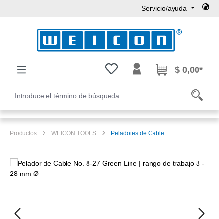
Servicio/ayuda
Saltar al contenido principal
Tienes 0 artículos en tu lista de
$ 0,00*
Productos
WEICON TOOLS
Peladores de Cable
Omitir galería de imágenes