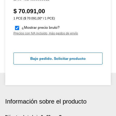
$ 70.091,00
Precio normal:
1 PCE
($ 70.091,00* / 1 PCE)
¿Mostrar precio bruto?
Precios con IVA incluido, más gastos de envío
Bajo pedido. Solicitar producto
Información sobre el producto