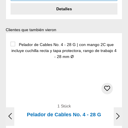
Detalles
Omitir la galería de productos
Clientes que también vieron
1 Stück
Pelador de Cables No. 4 - 28 G