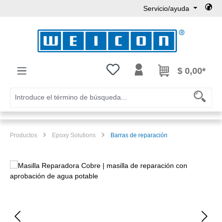
Servicio/ayuda
Saltar al contenido principal
Tienes 0 artículos en tu lista de
$ 0,00*
Productos
Epoxy Solutions
Barras de reparación
Omitir galería de imágenes