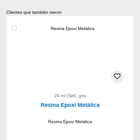
Omitir la galería de productos
Clientes que también vieron
24 ml (Set), gris
Resina Epoxi Metálica
Resina Epoxi Metálica