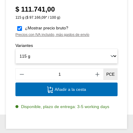
$ 111.741,00
Precio normal:
115 g
($ 97.166,09* / 100 g)
¿Mostrar precio bruto?
Precios con IVA incluido, más gastos de envío
Variantes
Canti
PCE
Añadir a la cesta
Disponible, plazo de entrega: 3-5 working days