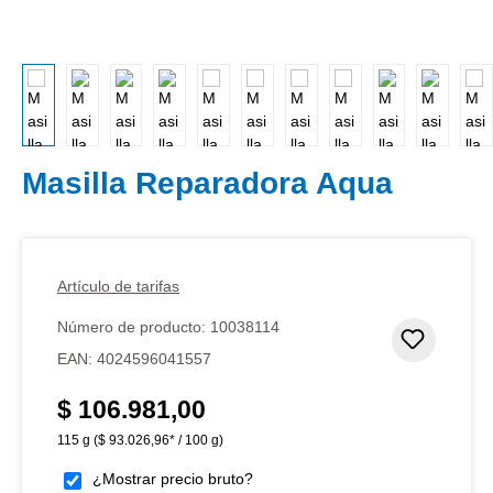
Masilla Reparadora Aqua
Artículo de tarifas
Número de producto:
10038114
Añadir 
EAN:
4024596041557
$ 106.981,00
Precio normal:
115 g
($ 93.026,96* / 100 g)
¿Mostrar precio bruto?