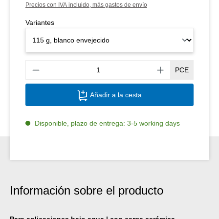
Precios con IVA incluido, más gastos de envío
Variantes
Canti
PCE
Añadir a la cesta
Disponible, plazo de entrega: 3-5 working days
Información sobre el producto
Para aplicaciones bajo agua | con carga cerámica