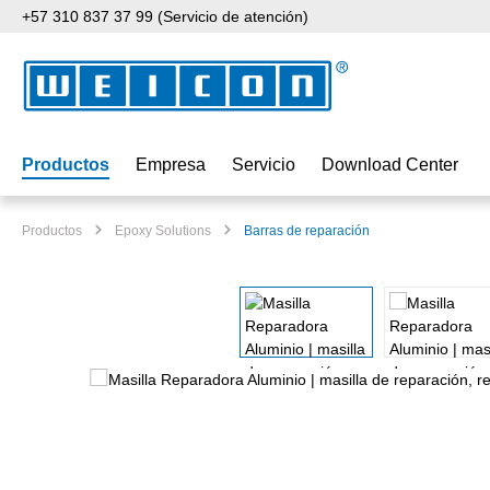
+57 310 837 37 99 (Servicio de atención)
tar al contenido principal
Saltar a la búsqueda
Saltar a la navegación principal
Productos
Empresa
Servicio
Download Center
Productos
Epoxy Solutions
Barras de reparación
Omitir galería de imágenes