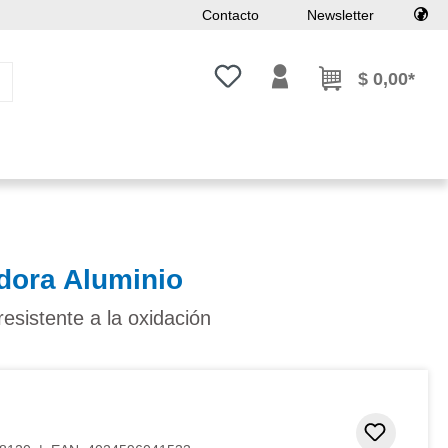
Contacto
Newsletter
Tienes 0 artículos en tu lista de
$ 0,00*
dora Aluminio
resistente a la oxidación
Añadir 