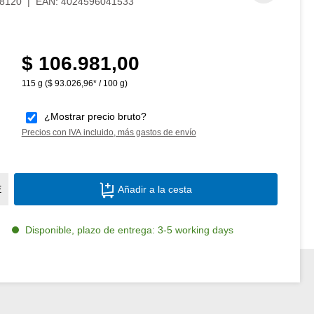
8120
|
EAN:
4024596041533
$ 106.981,00
Precio normal:
115 g
($ 93.026,96* / 100 g)
¿Mostrar precio bruto?
Precios con IVA incluido, más gastos de envío
Cantidad del producto: introduce la canti
E
Añadir a la cesta
Disponible, plazo de entrega: 3-5 working days