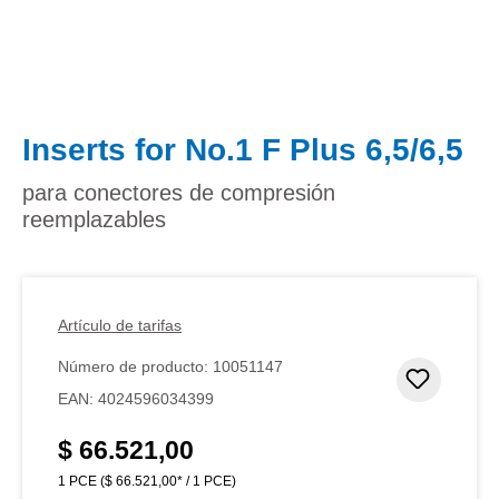
Inserts for No.1 F Plus 6,5/6,5
para conectores de compresión
reemplazables
Artículo de tarifas
Número de producto:
10051147
Añadir 
EAN:
4024596034399
$ 66.521,00
Precio normal:
1 PCE
($ 66.521,00* / 1 PCE)