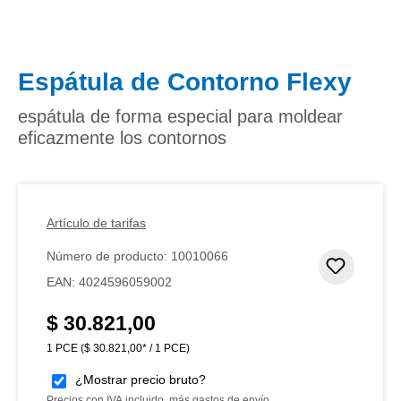
Espátula de Contorno Flexy
espátula de forma especial para moldear
eficazmente los contornos
Artículo de tarifas
Número de producto:
10010066
Añadir 
EAN:
4024596059002
$ 30.821,00
Precio normal:
1 PCE
($ 30.821,00* / 1 PCE)
¿Mostrar precio bruto?
Precios con IVA incluido, más gastos de envío