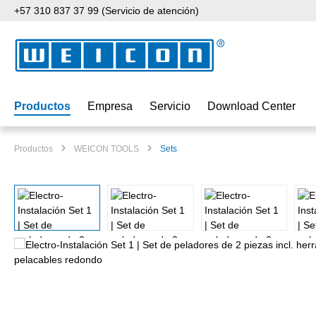
+57 310 837 37 99 (Servicio de atención)
tar al contenido principal
Saltar a la búsqueda
Saltar a la navegación principal
Productos
Empresa
Servicio
Download Center
Productos
WEICON TOOLS
Sets
Omitir galería de imágenes