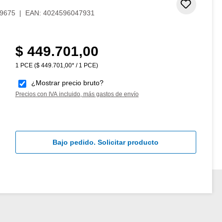
Añadir 
9675
|
EAN:
4024596047931
$ 449.701,00
Precio normal:
1 PCE
($ 449.701,00* / 1 PCE)
¿Mostrar precio bruto?
Precios con IVA incluido, más gastos de envío
Bajo pedido. Solicitar producto