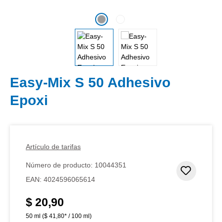
Easy-Mix S 50 Adhesivo
Epoxi
Artículo de tarifas
Número de producto:
10044351
Añadir 
EAN:
4024596065614
$ 20,90
Precio normal:
50 ml
($ 41,80* / 100 ml)