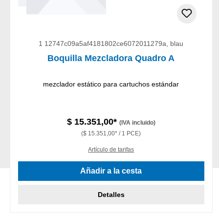
1 12747c09a5af4181802ce6072011279a, blau
Boquilla Mezcladora Quadro A
mezclador estático para cartuchos estándar
$ 15.351,00*
(IVA incluido)
($ 15.351,00* / 1 PCE)
Artículo de tarifas
Añadir a la cesta
Detalles