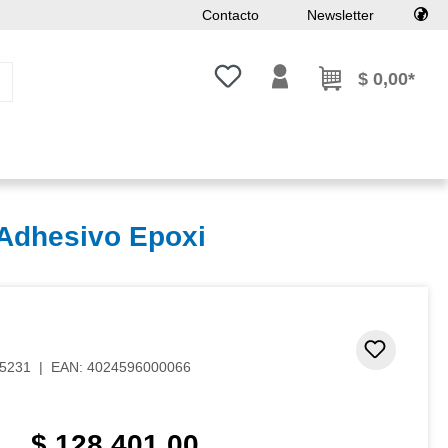
Contacto
Newsletter
Tienes 0 artículos en tu lista de
$ 0,00*
 Adhesivo Epoxi
Añadir 
5231
|
EAN:
4024596000066
$ 128.401,00
Precio normal: