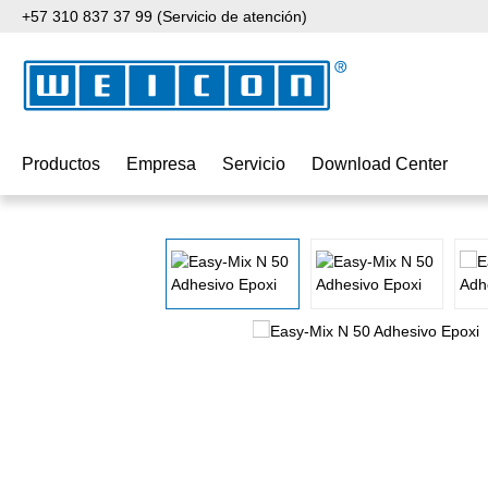
+57 310 837 37 99 (Servicio de atención)
tar al contenido principal
Saltar a la búsqueda
Saltar a la navegación principal
Productos
Empresa
Servicio
Download Center
Omitir galería de imágenes