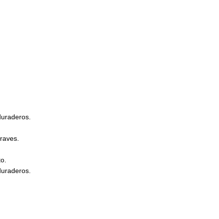
duraderos.
raves.
to.
duraderos.