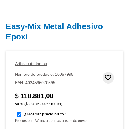
Easy-Mix Metal Adhesivo
Epoxi
Artículo de tarifas
Número de producto:
10057995
Añadir 
EAN:
4024596070595
$ 118.881,00
Precio normal:
50 ml
($ 237.762,00* / 100 ml)
¿Mostrar precio bruto?
Precios con IVA incluido, más gastos de envío