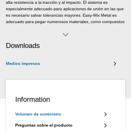
alta resistencia a la tracción y al impacto. El sistema es
especialmente adecuado para aplicaciones de unión en las que
es necesario salvar tolerancias mayores. Easy-Mix Metal es
adecuado para pegar numerosos materiales, como compuestos
de plástico o fibra. El sistema de resina epoxi puede utilizarse
en muchos ámbitos de la industria, por ejemplo, en la
construcción metálica. La Pistola Dosificadora Easy-Mix D 50 o
Downloads
el Aplicador Manual son necesarios para procesar productos
Easy-Mix en formatos de 50 ml.
Medios impresos
Information
Volumen de suministro
Preguntas sobre el producto