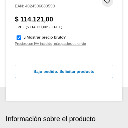
Añadir 
EAN:
4024596089559
$ 114.121,00
Precio normal:
1 PCE
($ 114.121,00* / 1 PCE)
¿Mostrar precio bruto?
Precios con IVA incluido, más gastos de envío
Bajo pedido. Solicitar producto
Información sobre el producto