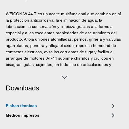
WEICON W 44 T es un aceite multifuncional que combina en sí
la protección anticorrosiva, la eliminación de agua, la
lubricación, la conservación y limpieza gracias a la fórmula
especial y a las excelentes propiedades de escurrimiento del
producto. Afloja uniones atornilladas, pernos, grifería y válvulas
agarrotadas, penetra y afloja el óxido, repele la humedad de
contactos eléctricos, evita las corrientes de fuga y facilita el
arranque de motores. AT-44 suprime chirridos y crujidos en
bisagras, guías, cojinetes, en todo tipo de articulaciones y
acoples, limpia superficies ensuciadas y forma una fina película
que no engrasa ni adhiere ni atrae el polvo, protege y conserva
todas las herramientas, máquinas, equipos de precisión
Downloads
eléctricos y mecánicos manteniéndolos operables. Puede
aplicarse prácticamente sin restricciones en los sectores de
talleres y automóviles, navegación, electrotecnia y agricultura,
Fichas técnicas
sector doméstico y hobby.
Medios impresos