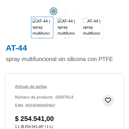
AT-44
spray multifuncional sin silicona con PTFE
Artículo de tarifas
Número de producto:
10007614
Añadir 
EAN:
4024596005962
$ 254.541,00
Precio normal:
1 L
($ 254.541,00* / 1 L)