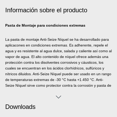
Información sobre el producto
Pasta de Montaje para condiciones extremas
La pasta de montaje Anti-Seize Níquel se ha desarrollado para
aplicacones en condiciones extremas. Es adherente, repele el
agua y es resistente al agua dulce, salada y caliente así como al
vapor de agua. El alto contenido de níquel ofrece además una
protección contra los disolventes corrosivos y cáusticos, los
cuales se encuentran en los ácidos clorhídricos, sulfúricos y
nítricos diluidos. Anti-Seize Níquel puede ser usado en un rango
de temperaturas extremas de -30 °C hasta +1.450 °C. Anti-
Seize Níquel sirve como protector contra la corrosión y pasta de
montaje de alto rendimiento para uniones atornilladas y partes
de montaje sometidas a altas cargas estáticas y dinámicas así
como en instalaciones de lenta rotación con temperaturas
Downloads
elevadas de trabajo. La pasta protege de corrosión,
agarrotamiento, desgaste, deslizamiento intermitente,