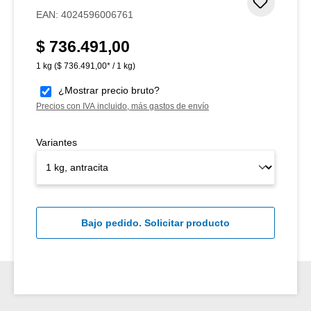
Añadir 
EAN:
4024596006761
$ 736.491,00
Precio normal:
1 kg
($ 736.491,00* / 1 kg)
¿Mostrar precio bruto?
Precios con IVA incluido, más gastos de envío
Variantes
Bajo pedido. Solicitar producto