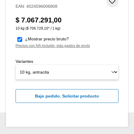
Añadir 
EAN:
4024596006808
$ 7.067.291,00
Precio normal:
10 kg
($ 706.729,10* / 1 kg)
¿Mostrar precio bruto?
Precios con IVA incluido, más gastos de envío
Variantes
Bajo pedido. Solicitar producto