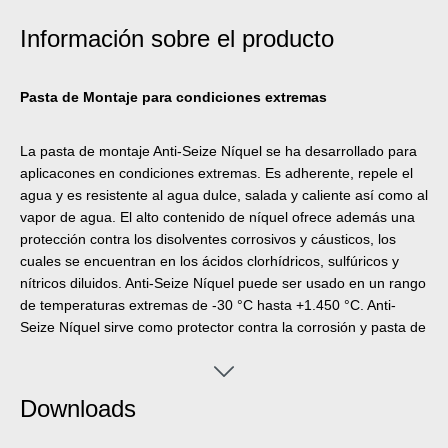
Información sobre el producto
Pasta de Montaje para condiciones extremas
La pasta de montaje Anti-Seize Níquel se ha desarrollado para
aplicacones en condiciones extremas. Es adherente, repele el
agua y es resistente al agua dulce, salada y caliente así como al
vapor de agua. El alto contenido de níquel ofrece además una
protección contra los disolventes corrosivos y cáusticos, los
cuales se encuentran en los ácidos clorhídricos, sulfúricos y
nítricos diluidos. Anti-Seize Níquel puede ser usado en un rango
de temperaturas extremas de -30 °C hasta +1.450 °C. Anti-
Seize Níquel sirve como protector contra la corrosión y pasta de
montaje de alto rendimiento para uniones atornilladas y partes
de montaje sometidas a altas cargas estáticas y dinámicas así
como en instalaciones de lenta rotación con temperaturas
Downloads
elevadas de trabajo. La pasta protege de corrosión,
agarrotamiento, desgaste, deslizamiento intermitente,