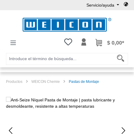
Servicio/ayuda
Saltar al contenido principal
Tienes 0 artículos en tu lista de
$ 0,00*
Productos
WEICON Chemie
Pastas de Montaje
Omitir galería de imágenes