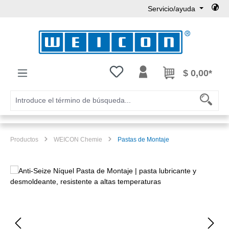
Servicio/ayuda
Saltar al contenido principal
Tienes 0 artículos en tu lista de
$ 0,00*
Productos
WEICON Chemie
Pastas de Montaje
Omitir galería de imágenes