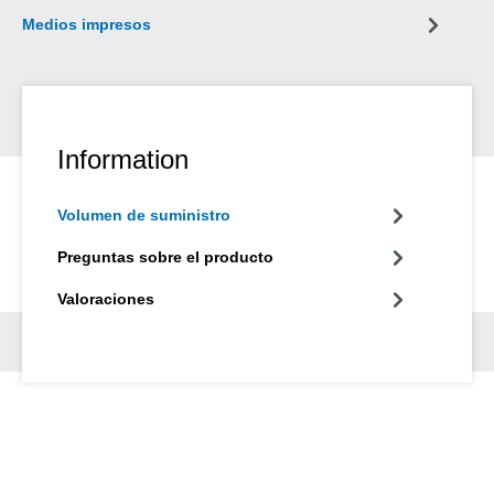
herrumbre de contacto así como de reacciones electrolíticas, la
Medios impresos
llamada soldadura en frío. Anti-Seize Níquel se usa por ejemplo
en sellos, válvulas, tornillos, engranajes, rodamientos, toberas,
cintas de transporte, espárragos, herramientas o cilindros.
Information
Volumen de suministro
Preguntas sobre el producto
Valoraciones