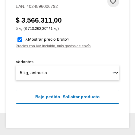
Añadir 
EAN:
4024596006792
$ 3.566.311,00
Precio normal:
5 kg
($ 713.262,20* / 1 kg)
¿Mostrar precio bruto?
Precios con IVA incluido, más gastos de envío
Variantes
Bajo pedido. Solicitar producto