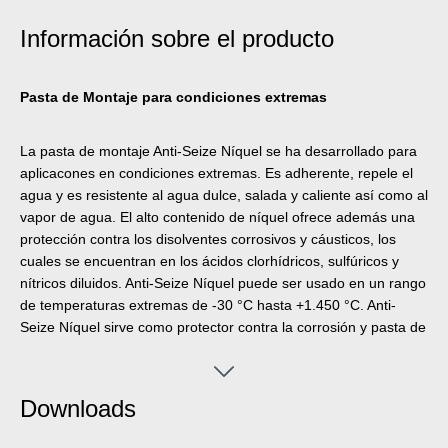
Información sobre el producto
Pasta de Montaje para condiciones extremas
La pasta de montaje Anti-Seize Níquel se ha desarrollado para
aplicacones en condiciones extremas. Es adherente, repele el
agua y es resistente al agua dulce, salada y caliente así como al
vapor de agua. El alto contenido de níquel ofrece además una
protección contra los disolventes corrosivos y cáusticos, los
cuales se encuentran en los ácidos clorhídricos, sulfúricos y
nítricos diluidos. Anti-Seize Níquel puede ser usado en un rango
de temperaturas extremas de -30 °C hasta +1.450 °C. Anti-
Seize Níquel sirve como protector contra la corrosión y pasta de
montaje de alto rendimiento para uniones atornilladas y partes
de montaje sometidas a altas cargas estáticas y dinámicas así
como en instalaciones de lenta rotación con temperaturas
Downloads
elevadas de trabajo. La pasta protege de corrosión,
agarrotamiento, desgaste, deslizamiento intermitente,