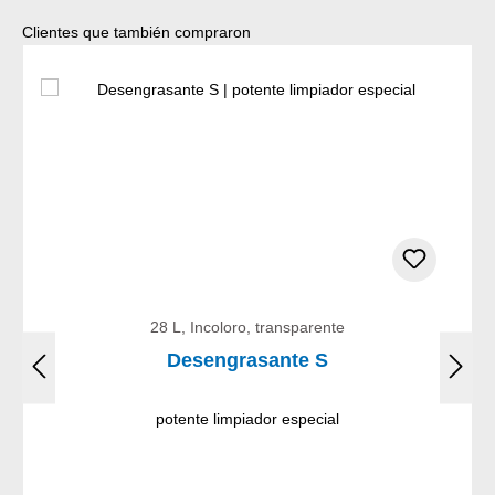
Omitir la galería de productos
Clientes que también compraron
28 L, Incoloro, transparente
Desengrasante S
potente limpiador especial