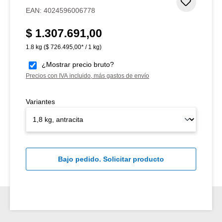
Añadir 
EAN:
4024596006778
$ 1.307.691,00
Precio normal:
1.8 kg
($ 726.495,00* / 1 kg)
¿Mostrar precio bruto?
Precios con IVA incluido, más gastos de envío
Variantes
Bajo pedido. Solicitar producto