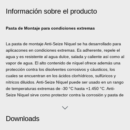
Información sobre el producto
Pasta de Montaje para condiciones extremas
La pasta de montaje Anti-Seize Níquel se ha desarrollado para
aplicacones en condiciones extremas. Es adherente, repele el
agua y es resistente al agua dulce, salada y caliente así como al
vapor de agua. El alto contenido de níquel ofrece además una
protección contra los disolventes corrosivos y cáusticos, los
cuales se encuentran en los ácidos clorhídricos, sulfúricos y
nítricos diluidos. Anti-Seize Níquel puede ser usado en un rango
de temperaturas extremas de -30 °C hasta +1.450 °C. Anti-
Seize Níquel sirve como protector contra la corrosión y pasta de
montaje de alto rendimiento para uniones atornilladas y partes
de montaje sometidas a altas cargas estáticas y dinámicas así
como en instalaciones de lenta rotación con temperaturas
Downloads
elevadas de trabajo. La pasta protege de corrosión,
agarrotamiento, desgaste, deslizamiento intermitente,