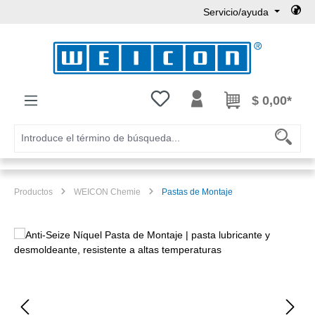
Servicio/ayuda
Saltar al contenido principal
Tienes 0 artículos en tu lista de
$ 0,00*
Productos
WEICON Chemie
Pastas de Montaje
Omitir galería de imágenes