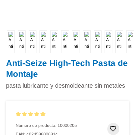
Anti-Seize High-Tech Pasta de
Montaje
pasta lubricante y desmoldeante sin metales
Calificación promedio de 5 de 5 estrellas
Número de producto:
10000205
Añadir 
EAN:
4024596006914