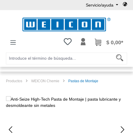
Servicio/ayuda
Saltar al contenido principal
Tienes 0 artículos en tu lista de
$ 0,00*
Productos
WEICON Chemie
Pastas de Montaje
Omitir galería de imágenes