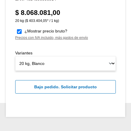
$ 8.068.081,00
Precio normal:
20 kg
($ 403.404,05* / 1 kg)
¿Mostrar precio bruto?
Precios con IVA incluido, más gastos de envío
Variantes
Bajo pedido. Solicitar producto