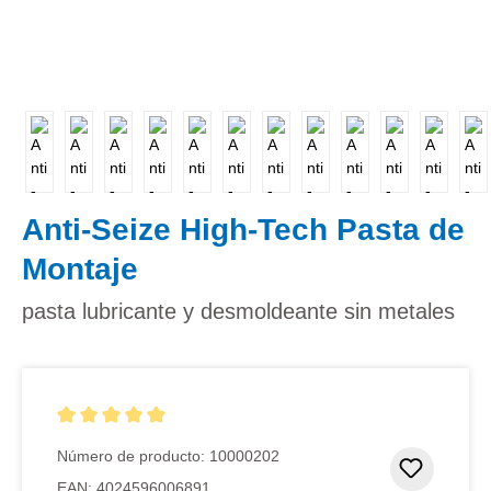
Anti-Seize High-Tech Pasta de
Montaje
pasta lubricante y desmoldeante sin metales
Calificación promedio de 5 de 5 estrellas
Número de producto:
10000202
Añadir 
EAN:
4024596006891