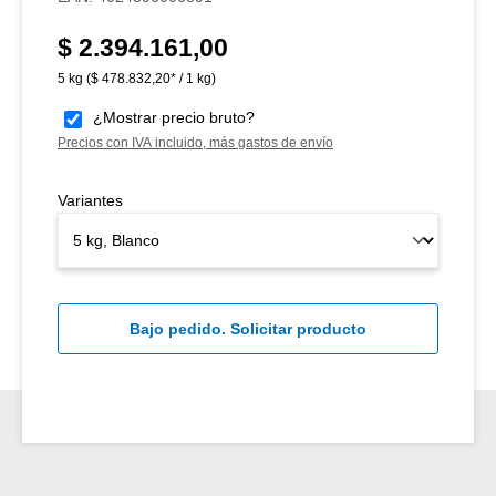
$ 2.394.161,00
Precio normal:
5 kg
($ 478.832,20* / 1 kg)
¿Mostrar precio bruto?
Precios con IVA incluido, más gastos de envío
Variantes
Bajo pedido. Solicitar producto