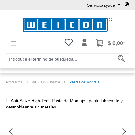
Servicio/ayuda
Saltar al contenido principal
Tienes 0 artículos en tu lista de
$ 0,00*
Productos
WEICON Chemie
Pastas de Montaje
Omitir galería de imágenes