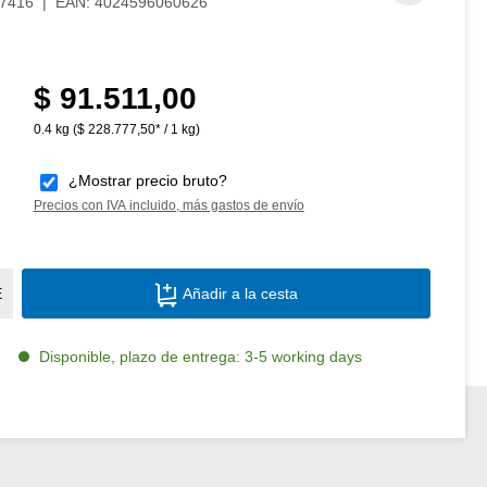
7416
|
EAN:
4024596060626
$ 91.511,00
Precio normal:
0.4 kg
($ 228.777,50* / 1 kg)
¿Mostrar precio bruto?
Precios con IVA incluido, más gastos de envío
Cantidad del producto: introduce la canti
E
Añadir a la cesta
Disponible, plazo de entrega: 3-5 working days