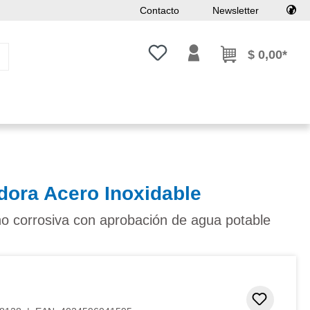
Contacto
Newsletter
Tienes 0 artículos en tu lista de
$ 0,00*
dora Acero Inoxidable
no corrosiva con aprobación de agua potable
Añadir 