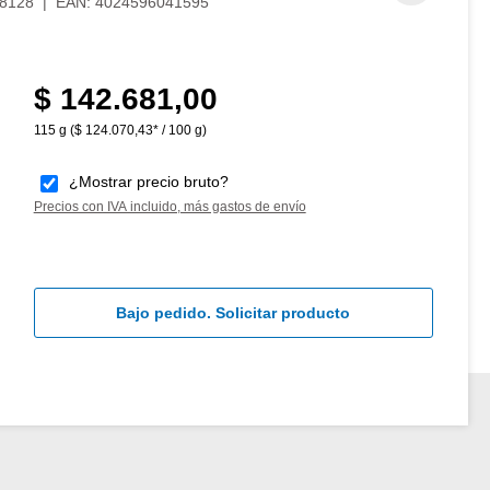
8128
|
EAN:
4024596041595
$ 142.681,00
Precio normal:
115 g
($ 124.070,43* / 100 g)
¿Mostrar precio bruto?
Precios con IVA incluido, más gastos de envío
Bajo pedido. Solicitar producto