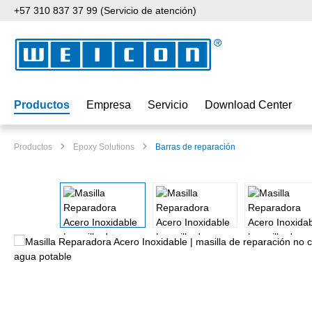
+57 310 837 37 99 (Servicio de atención)
tar al contenido principal
Saltar a la búsqueda
Saltar a la navegación principal
Productos
Empresa
Servicio
Download Center
Productos
Epoxy Solutions
Barras de reparación
Omitir galería de imágenes