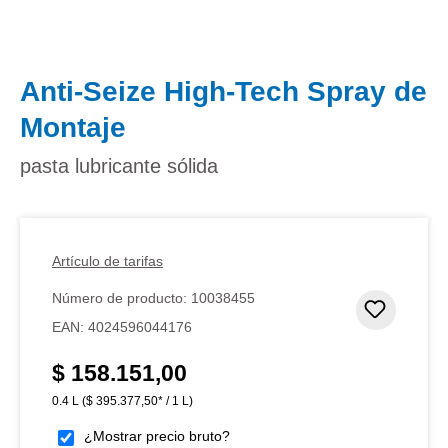
Anti-Seize High-Tech Spray de
Montaje
pasta lubricante sólida
Artículo de tarifas
Número de producto:
10038455
Añadir 
EAN:
4024596044176
$ 158.151,00
Precio normal:
0.4 L
($ 395.377,50* / 1 L)
¿Mostrar precio bruto?